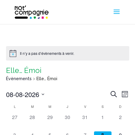
Il n’y a pas d’évènements à venir.
Elle… Émoi
Évènements
Elle… Émoi
08-08-2026
Recherche
Nav
Reche
Mois
Sélectionnez
L
M
M
J
V
S
D
Calendrier
de
une
et
0
0
0
0
0
0
0
27
28
29
30
31
1
2
date.
vu
évènement,
évènement,
évènement,
évènement,
évènement,
évènement,
évènem
de
naviga
0
0
0
0
0
0
0
3
4
5
6
7
8
9