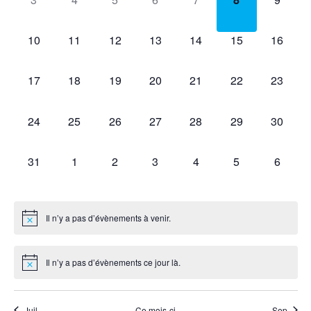
Év
évènement,
évènement,
évènement,
évènement,
évènement,
évènement,
évènem
Évènements
de
0
0
0
0
0
0
0
10
11
12
13
14
15
16
évènement,
évènement,
évènement,
évènement,
évènement,
évènement,
évèneme
vues
0
0
0
0
0
0
0
17
18
19
20
21
22
23
évènement,
évènement,
évènement,
évènement,
évènement,
évènement,
évèneme
Évène
0
0
0
0
0
0
0
24
25
26
27
28
29
30
évènement,
évènement,
évènement,
évènement,
évènement,
évènement,
évèneme
0
0
0
0
0
0
0
31
1
2
3
4
5
6
évènement,
évènement,
évènement,
évènement,
évènement,
évènement,
évènem
Il n’y a pas d’évènements à venir.
Il n’y a pas d’évènements ce jour là.
Juil
Ce mois-ci
Sep