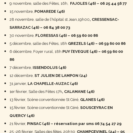
9 novembre, salle des Fêtes, 16h,
FAJOLES (46) – 06 25 44 56 77
15 novembre,
POMAREDE (46)
28 novembre,
salle de
l’hôpital
st Jean,19h00
, CRESSENSAC-
SARRAZAC (46) –
06 84 38 00 73
30 novembre,
FLORESSAS (46) –
06 59 60 00 86
5 décembre, salle des Fêtes, 18h
GREZELS (46) – 06 59 60 00 86
6 décembre, Foyer rural, 18h
PUY l’EVEQUE (46) – 06 59 60 00
86
7 décembre,
ISSENDOLUS (46)
12 décembre,
ST JULIEN DE LAMPON (24)
31 janvier,
LA CHAPELLE-AUZAC (46)
1er février, Salle des Fêtes 17h
, CALAMANE (46)
13 février, Scène conventionnée St Céré,
GLANES
(46)
15 février, Scène conventionnée St Céré,
SOUSCEYRAC EN
QUERCY (46)
21 février,
PINSAC (46) – réservation par sms
06 74 54 27 29
25 -26 février, Salles des fêtes, 20h30
CHAMPCEVINEL (24) –
05