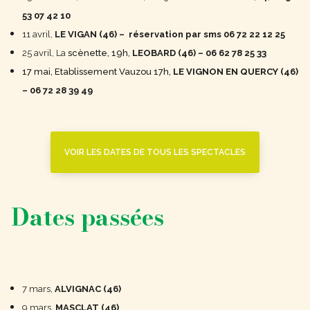
53 07 42 10
11 avril,
LE VIGAN (46) – r
éservation par sms 06 72 22 12 25
25 avril, La
scènette, 19h,
LEOBARD (46) – 06 62 78 25 33
17 mai,
Etablissement Vauzou 17h,
LE VIGNON EN QUERCY (46)
–
06 72 28 39 49
VOIR LES DATES DE TOUS LES SPECTACLES
Dates passées
7 mars,
ALVIGNAC (46)
9 mars,
MASCLAT (46)