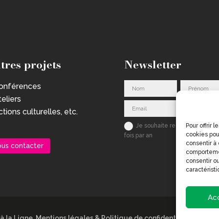
tres projets
Newsletter
onférences
teliers
tions culturelles, etc.
Je souhaite recevoir la Not' u
Pour offrir 
cookies pou
fois par an
consentir à
us contacter
S'inscr
comportemen
consentir ou
caractéristi
Ac
 à la Ligne
.
Mentions légales & Politique de confidentialité
.