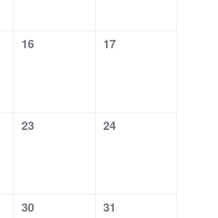
0
0
16
17
,
évènement,
évènement,
0
0
23
24
,
évènement,
évènement,
0
0
30
31