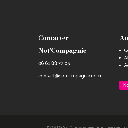
Contacter
Au
Not’Compagnie
C
A
06 61 88 77 05
Ac
contact@notcompagnie.com
No
© 2022-Not’Compagnie. Site créé par
Liz