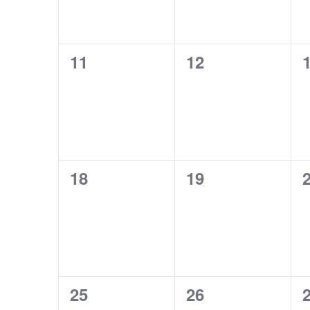
0
0
11
12
évènement,
évènement,
0
0
18
19
évènement,
évènement,
0
0
25
26