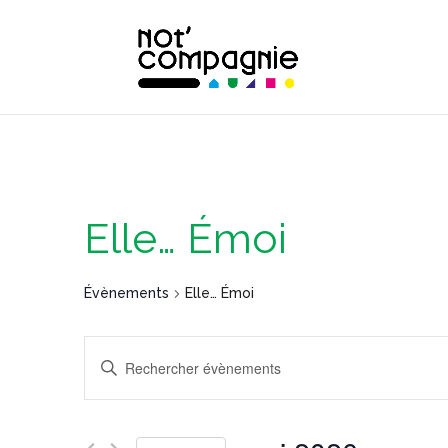
Elle… Émoi
Évènements
Elle… Émoi
Recherche
Saisir
mot-
et
clé.
Rechercher