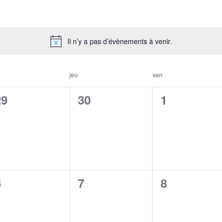
Il n’y a pas d’évènements à venir.
jeu
ven
0
0
0
29
30
1
évènement,
évènement,
évènement
0
0
0
6
7
8
évènement,
évènement,
évènement