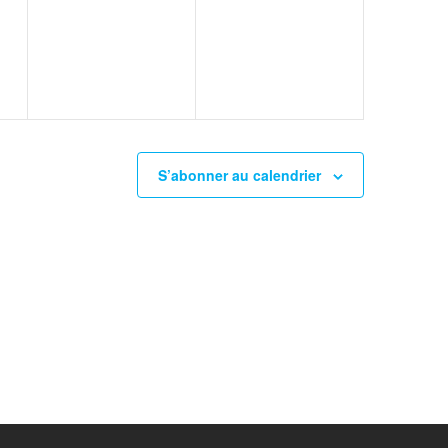
,
évènement,
évènement,
S’abonner au calendrier