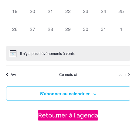
évènement,
évènement,
évènement,
évènement,
évènement,
évènement,
évèneme
vues
0
0
0
0
0
0
0
19
20
21
22
23
24
25
évènement,
évènement,
évènement,
évènement,
évènement,
évènement,
évèneme
Évène
0
0
0
0
0
0
0
26
27
28
29
30
31
1
évènement,
évènement,
évènement,
évènement,
évènement,
évènement,
évènem
Il n’y a pas d’évènements à venir.
Avr
Ce mois-ci
Juin
S’abonner au calendrier
Retourner à l'agenda