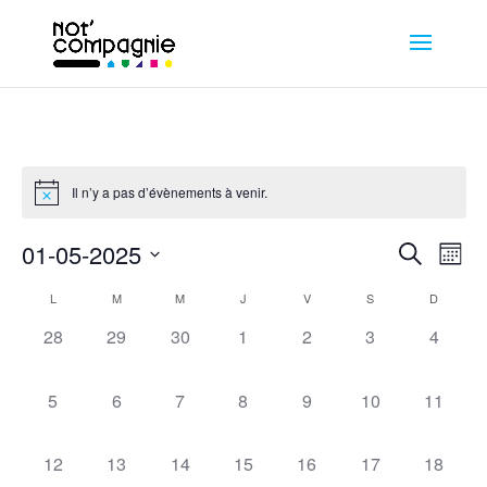
Il n’y a pas d’évènements à venir.
01-05-2025
Recherche
Nav
Reche
Mois
Sélectionnez
L
M
M
J
V
S
D
Calendrier
de
une
et
0
0
0
0
0
0
0
28
29
30
1
2
3
4
date.
vu
évènement,
évènement,
évènement,
évènement,
évènement,
évènement,
évènem
de
naviga
0
0
0
0
0
0
0
5
6
7
8
9
10
11
Év
évènement,
évènement,
évènement,
évènement,
évènement,
évènement,
évèneme
Évènements
de
0
0
0
0
0
0
0
12
13
14
15
16
17
18