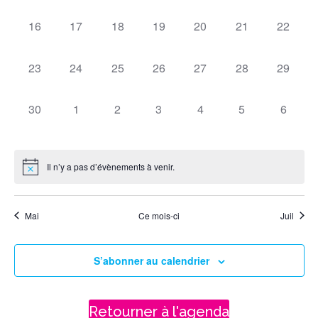
évènement,
évènement,
évènement,
évènement,
évènement,
évènement,
évèneme
vues
0
0
0
0
0
0
0
16
17
18
19
20
21
22
évènement,
évènement,
évènement,
évènement,
évènement,
évènement,
évèneme
Évène
0
0
0
0
0
0
0
23
24
25
26
27
28
29
évènement,
évènement,
évènement,
évènement,
évènement,
évènement,
évèneme
0
0
0
0
0
0
0
30
1
2
3
4
5
6
évènement,
évènement,
évènement,
évènement,
évènement,
évènement,
évènem
Il n’y a pas d’évènements à venir.
Mai
Ce mois-ci
Juil
S’abonner au calendrier
Retourner à l'agenda